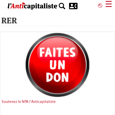
Aller
☰
⎋
au
contenu
RER
principal
Soutenez le NPA l'Anticapitaliste