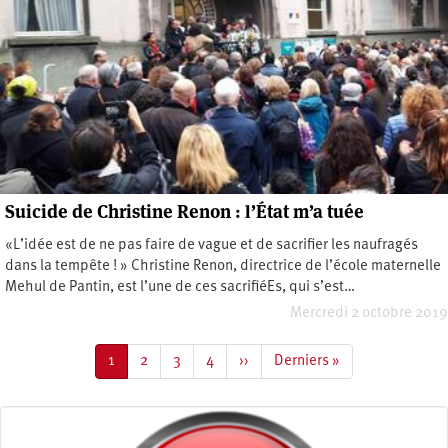
Suicide de Christine Renon : l’État m’a tuée
«L’idée est de ne pas faire de vague et de sacrifier les naufragés
dans la tempête ! » Christine Renon, directrice de l’école maternelle
Mehul de Pantin, est l’une de ces sacrifiéEs, qui s’est…
Mercredi 2 octobre 2019
Pagination
Page
1
Page
2
Page
3
Page
4
Page
››
Dernière
Derniers »
courante
suivante
page