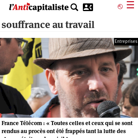
Aller
☰
⎋
au
contenu
souffrance au travail
principal
Entreprises
France Télécom : « Toutes celles et ceux qui se sont
rendus au procès ont été frappés tant la lutte des