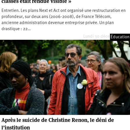
classes était rendue visible »
Entretien. Les plans Next et Act ont organisé une restructuration en
profondeur, sur deux ans (2006-2008), de France Télécom,
ancienne administration devenue entreprise privée. Un plan
drastique : 22…
Lundi 30 décembre 2019
Éducation
Après le suicide de Christine Renon, le déni de
l’institution