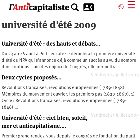
Aller
☰
⎋
au
contenu
université d'été 2009
principal
Université d'été : des hauts et débats...
Du 23 au 26 août à Port Leucate se déroulera la première université
d'été du NPA qui s'annonce déjà comme un succès au vu du nombre
d'inscriptions. Loin des enjeux de Congrès, elle permettra…
Vendredi 17 juillet 2009
Deux cycles proposés...
Révolutions françaises, révolutions européennes (1789-1848).
Mémoires du mouvement ouvrier, les premiers pas (1820-1860). 1)
Cycle : Révolutions françaises, révolutions européennes (1789-
1848).…
Vendredi 17 juillet 2009
Université d'été : ciel bleu, soleil,
mer et anticapitalisme....
Premier grand rendez-vous depuis le congrès de fondation du parti,