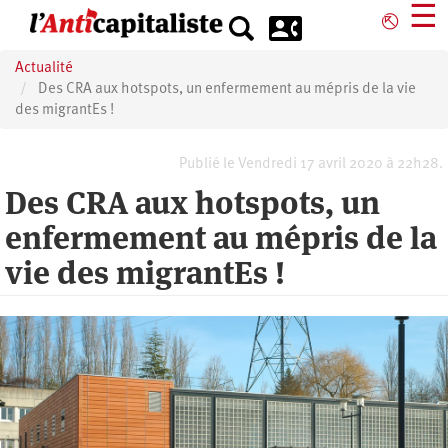
Aller
☰
⎋
au
contenu
Actualité
principal
Des CRA aux hotspots, un enfermement au mépris de la vie
des migrantEs !
Publié le Vendredi 17 avril 2020 à 22h28.
Des CRA aux hotspots, un
enfermement au mépris de la
vie des migrantEs !