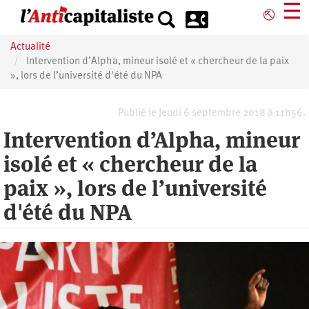
Aller
☰
⎋
au
contenu
Actualité
principal
Intervention d’Alpha, mineur isolé et « chercheur de la paix
», lors de l’université d'été du NPA
Publié le Jeudi 6 septembre 2018 à 11h56.
Intervention d’Alpha, mineur
isolé et « chercheur de la
paix », lors de l’université
d'été du NPA