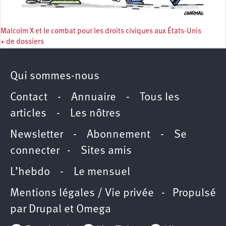
Malcolm X et le combat pour les droits civiques aux États-Unis
+ de dossiers
Qui sommes-nous
Contact
-
Annuaire
-
Tous les
articles
-
Les nôtres
Newsletter
-
Abonnement
-
Se
connecter
-
Sites amis
L’hebdo
-
Le mensuel
Mentions légales / Vie privée
- Propulsé
par
Drupal
et
Omega