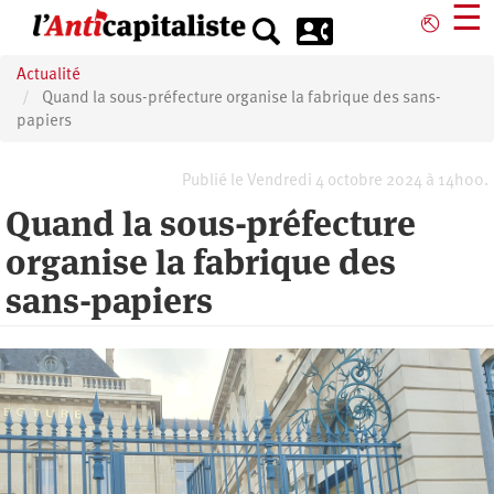
Aller
☰
⎋
au
contenu
Actualité
principal
Quand la sous-préfecture organise la fabrique des sans-
papiers
Publié le Vendredi 4 octobre 2024 à 14h00.
Quand la sous-préfecture
organise la fabrique des
sans-papiers