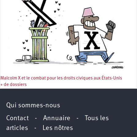
Malcolm X et le combat pour les droits civiques aux États-Unis
+ de dossiers
Qui sommes-nous
Contact
-
Annuaire
-
Tous les
articles
-
Les nôtres