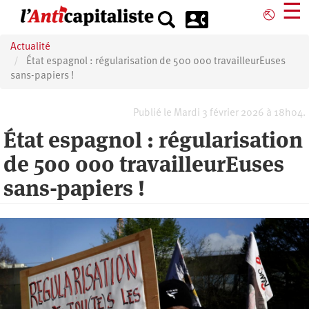
Aller
☰
⎋
au
contenu
Actualité
principal
État espagnol : régularisation de 500 000 travailleurEuses
sans-papiers !
Publié le Mardi 3 février 2026 à 18h04.
État espagnol : régularisation
de 500 000 travailleurEuses
sans-papiers !