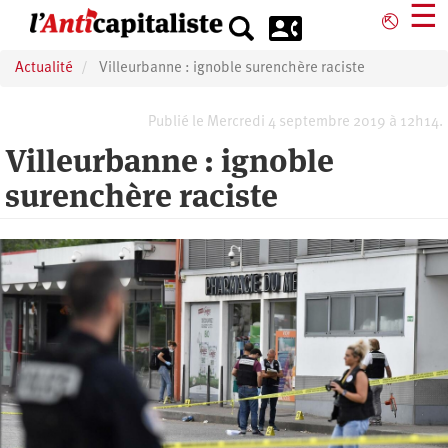
Aller
☰
⎋
au
contenu
Actualité
Villeurbanne : ignoble surenchère raciste
principal
Publié le Mercredi 4 septembre 2019 à 12h14.
Villeurbanne : ignoble
surenchère raciste