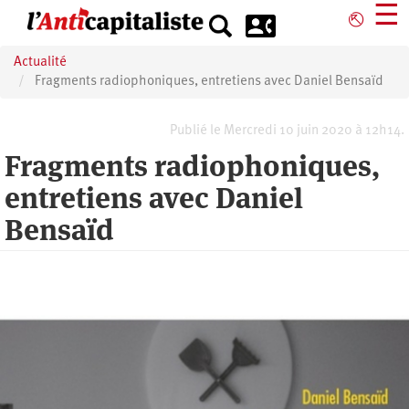
Aller
☰
⎋
au
contenu
Actualité
principal
Fragments radiophoniques, entretiens avec Daniel Bensaïd
Publié le Mercredi 10 juin 2020 à 12h14.
Fragments radiophoniques,
entretiens avec Daniel
Bensaïd