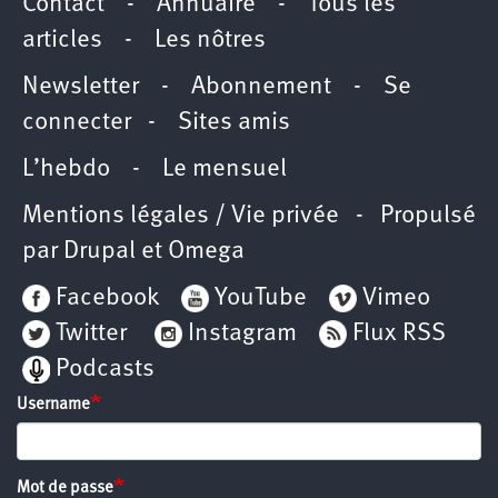
Contact
-
Annuaire
-
Tous les
articles
-
Les nôtres
Newsletter
-
Abonnement
-
Se
connecter
-
Sites amis
L’hebdo
-
Le mensuel
Mentions légales / Vie privée
- Propulsé
par
Drupal
et
Omega
Facebook
YouTube
Vimeo
Twitter
Instagram
Flux RSS
Podcasts
Username
Mot de passe