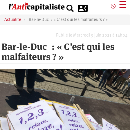
Aller
☰
⎋
au
contenu
Actualité
Bar-le-Duc : « C’est qui les malfaiteurs ? »
principal
Publié le Mercredi 9 juin 2021 à 14h04.
Bar-le-Duc : « C’est qui les
malfaiteurs ? »