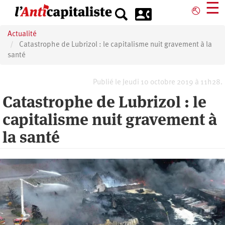
Aller
☰
⎋
au
contenu
Actualité
principal
Catastrophe de Lubrizol : le capitalisme nuit gravement à la
santé
Publié le Jeudi 10 octobre 2019 à 11h28.
Catastrophe de Lubrizol : le
capitalisme nuit gravement à
la santé