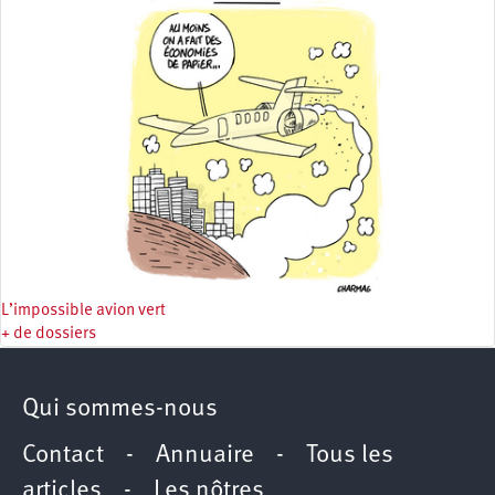
L’impossible avion vert
+ de dossiers
Qui sommes-nous
Contact
-
Annuaire
-
Tous les
articles
-
Les nôtres