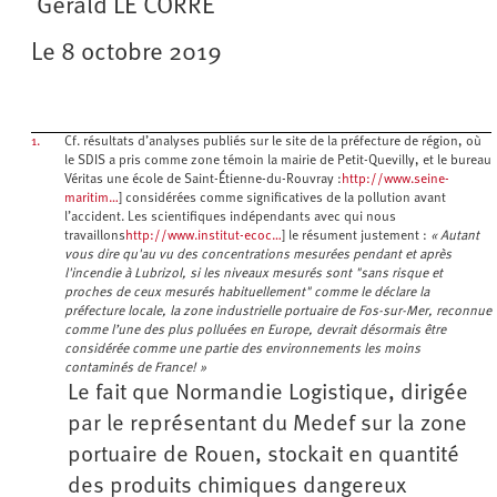
Gérald LE CORRE
Le 8 octobre 2019
1.
Cf. résultats d’analyses publiés sur le site de la préfecture de région, où
le SDIS a pris comme zone témoin la mairie de Petit-Quevilly, et le bureau
Véritas une école de Saint-Étienne-du-Rouvray :
http://www.seine-
maritim…
] considérées comme significatives de la pollution avant
l’accident. Les scientifiques indépendants avec qui nous
travaillons
http://www.institut-ecoc…
] le résument justement :
« Autant
vous dire qu'au vu des concentrations mesurées pendant et après
l'incendie à Lubrizol, si les niveaux mesurés sont "sans risque et
proches de ceux mesurés habituellement" comme le déclare la
préfecture locale, la zone industrielle portuaire de Fos-sur-Mer, reconnue
comme l’une des plus polluées en Europe, devrait désormais être
considérée comme une partie des environnements les moins
contaminés de France! »
Le fait que Normandie Logistique, dirigée
par le représentant du Medef sur la zone
portuaire de Rouen, stockait en quantité
des produits chimiques dangereux