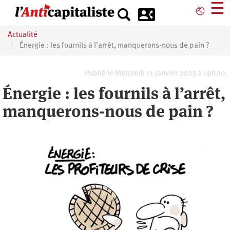
Aller
☰
⎋
au
contenu
Actualité
principal
Énergie : les fournils à l’arrêt, manquerons-nous de pain ?
Publié le Mercredi 11 janvier 2023 à 19h00.
Énergie : les fournils à l’arrêt,
manquerons-nous de pain ?