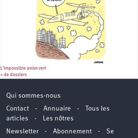
L’impossible avion vert
+ de dossiers
Qui sommes-nous
Contact
-
Annuaire
-
Tous les
articles
-
Les nôtres
Newsletter
-
Abonnement
-
Se