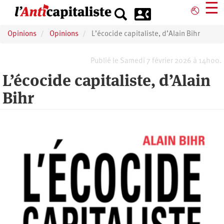
Aller
☰
⎋
au
contenu
Opinions
Opinions
L’écocide capitaliste, d’Alain Bihr
principal
Publié le Samedi 7 février 2026 à 14h00.
L’écocide capitaliste, d’Alain
Bihr