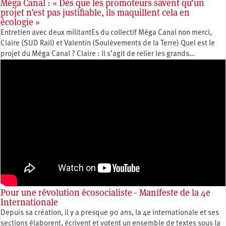
Méga Canal : « Dès que les promoteurs savent qu’un
projet n’est pas justifiable, ils maquillent cela en
écologie »
Entretien avec deux militantEs du collectif Méga Canal non merci,
Claire (SUD Rail) et Valentin (Soulèvements de la Terre) Quel est le
projet du Méga Canal ? Claire : Il s’agit de relier les grands…
Pour une révolution écosocialiste - Manifeste de la 4e
Internationale
Depuis sa création, il y a presque 90 ans, la 4e internationale et ses
sections élaborent, écrivent et votent un ensemble de textes sous la