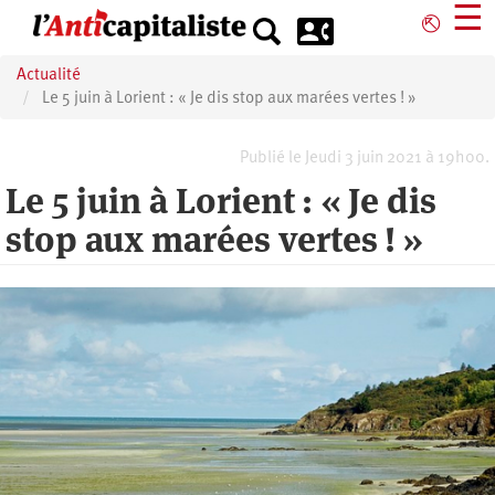
Aller
☰
⎋
au
contenu
Actualité
principal
Le 5 juin à Lorient : « Je dis stop aux marées vertes ! »
Publié le Jeudi 3 juin 2021 à 19h00.
Le 5 juin à Lorient : « Je dis
stop aux marées vertes ! »