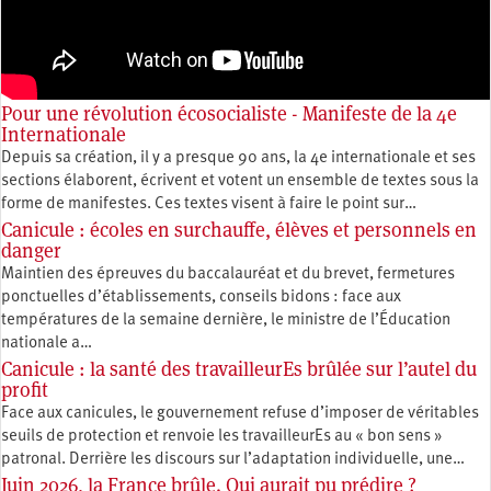
Pour une révolution écosocialiste - Manifeste de la 4e
Internationale
Depuis sa création, il y a presque 90 ans, la 4e internationale et ses
sections élaborent, écrivent et votent un ensemble de textes sous la
forme de manifestes. Ces textes visent à faire le point sur…
Canicule : écoles en surchauffe, élèves et personnels en
danger
Maintien des épreuves du baccalauréat et du brevet, fermetures
ponctuelles d’établissements, conseils bidons : face aux
températures de la semaine dernière, le ministre de l’Éducation
nationale a…
Canicule : la santé des travailleurEs brûlée sur l’autel du
profit
Face aux canicules, le gouvernement refuse d’imposer de véritables
seuils de protection et renvoie les travailleurEs au « bon sens »
patronal. Derrière les discours sur l’adaptation individuelle, une…
Juin 2026, la France brûle. Qui aurait pu prédire ?