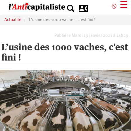
Aller
☰
⎋
au
contenu
Actualité
L’usine des 1000 vaches, c'est fini !
principal
Publié le Mardi 19 janvier 2021 à 14h29.
L’usine des 1000 vaches, c'est
fini !