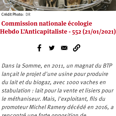
Crédit Photo
DR
Commission nationale écologie
Hebdo L’Anticapitaliste - 552 (21/01/2021)
Dans la Somme, en 2011, un magnat du BTP
lan
ç
ait le projet d'une usine pour produire
du lait et du biogaz, avec 1000 vaches en
stabulation
: lait pour la vente et lisiers pour
le mé
thaniseur.
Mais, l'exploitant, fils du
promoteur Michel Ramery dé
c
é
d
é en 2016, a
rencontré une forte opposition de