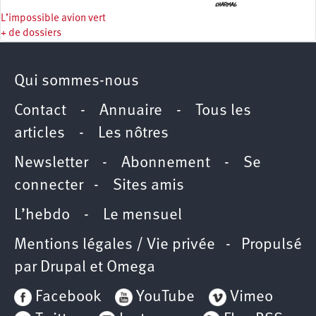
L’impossible avion vert
+ de dossiers
Qui sommes-nous
Contact
-
Annuaire
-
Tous les
articles
-
Les nôtres
Newsletter
-
Abonnement
-
Se
connecter
-
Sites amis
L’hebdo
-
Le mensuel
Mentions légales / Vie privée
- Propulsé
par
Drupal
et
Omega
Facebook
YouTube
Vimeo