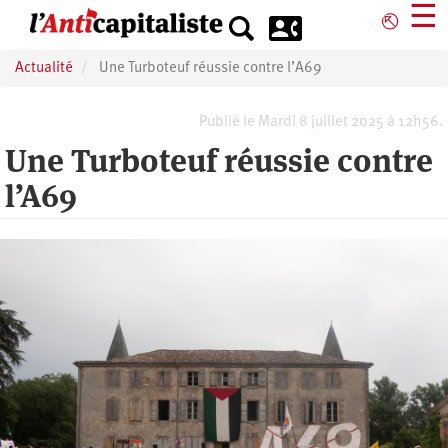
Aller
☰
⎋
au
contenu
Actualité
Une Turboteuf réussie contre l’A69
principal
Publié le Mardi 8 juillet 2025 à 12h56.
Une Turboteuf réussie contre
l’A69