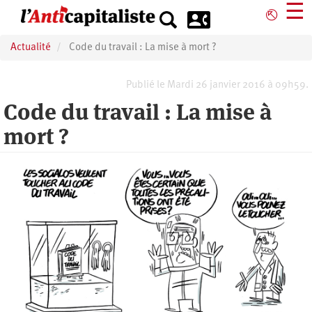
Aller
☰
⎋
au
contenu
Actualité
Code du travail : La mise à mort ?
principal
Publié le Mardi 26 janvier 2016 à 09h59.
Code du travail : La mise à
mort ?