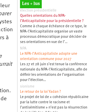
Les + lus
leur
élection présidentielle
parer
Quelles orientations du NPA-
ystes
l’Anticapitaliste pour la présidentielle ?
Comme à chaque échéance de ce type, le
uction
NPA-l’Anticapitaliste organise un vaste
rs à
processus démocratique pour décider de
ses orientations en vue de l’…
NPA
Le NPA-l’Anticapitaliste adopte une
e
orientation commune pour 2027
rrait
Les 27 et 28 juin s’est tenue la conférence
nationale du NPA-l’Anticapitaliste, afin de
définir les orientations de l’organisation
pour l’élection…
sionisme
tion.
Le retour de la loi Yadan ?
Le projet de loi de « cohésion républicaine
 de
par la lutte contre le racisme et
l’antisémitisme » n’est pas la résurrection