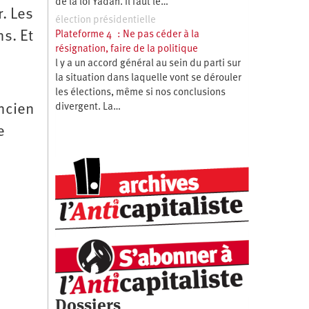
de la loi Yadan. Il faut le…
. Les
élection présidentielle
s. Et
Plateforme 4 : Ne pas céder à la
résignation, faire de la politique
l y a un accord général au sein du parti sur
la situation dans laquelle vont se dérouler
les élections, même si nos conclusions
ancien
divergent. La…
e
Dossiers