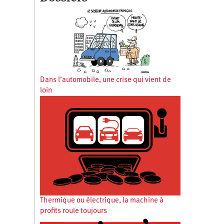
Dans l’automobile, une crise qui vient de
loin
Thermique ou électrique, la machine à
profits roule toujours