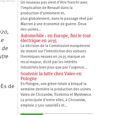
/04/2022)
Un nouveau pas vient d’être franchi avec
l’implication de Renault dans la
production d’armement et,
plus globalement, dans le passage rêvé par
Macron à une économie de guerre. Deux
des usines…
020,
Automobile : en Europe, fini le tout
Le
électrique en 2035
La décision de la Commission européenne
e de
de revenir sur l’interdiction des voitures
utre
thermiques neuves en 2035 marque un
recul majeur, dicté par les intérêts
industriels bien plus que par l’urgence…
Soutenir la lutte chez Valeo en
Pologne
En Pologne, une grève totale a bloqué la
éEs de
semaine dernière la production des usines
Valeo de Chrzanów, Trzebinia et Mysłowice.
La principale d’entre elles, à Chrzanów,
emploie 2 500 salariéEs et…