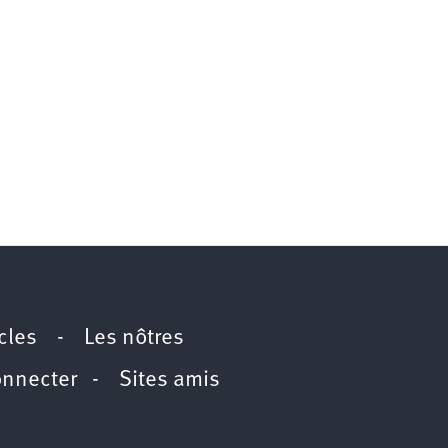
icles
-
Les nôtres
onnecter
-
Sites amis