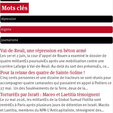
Mots clés
répression
Algérie
journalisme
Val-de-Reuil, une répression en béton armé
Les 1er et 2 juin, la cour d’appel de Rouen a examiné le dossier de
quatre militantEs poursuiviEs après une mobilisation contre une
carrière Lafarge à Val-de-Reuil. Au-delà du sort des prévenuEs, ce…
Pour la relaxe des quatre de Sainte-Soline !
Cinq cents personnes et une dizaine de tracteurs se sont réunis pour
accompagner quatre camarades qui passaient en appel à Poitiers ce
27 mai. Un des Soulèvements de la Terre, deux de la…
TorturéEs par Israël : Maceo et Laetitia témoignent
Le 22 mai 2026, les militantEs de la Global Sumud Flotilla sont
rentréEs à Paris après plusieurs jours de détention en Israël. Macéo
et Laetitia, membres du ‪NPA-L’Anticapitaliste, témoignent des…