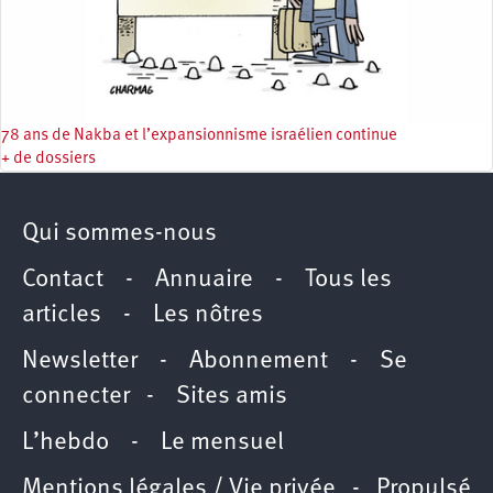
78 ans de Nakba et l’expansionnisme israélien continue
+ de dossiers
Qui sommes-nous
Contact
-
Annuaire
-
Tous les
articles
-
Les nôtres
Newsletter
-
Abonnement
-
Se
connecter
-
Sites amis
L’hebdo
-
Le mensuel
Mentions légales / Vie privée
- Propulsé