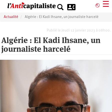
Aller
☰
⎋
au
contenu
Actualité
Algérie : El Kadi Ihsane, un journaliste harcelé
principal
Publié le Jeudi 12 janvier 2023 à 08h00.
Algérie : El Kadi Ihsane, un
journaliste harcelé