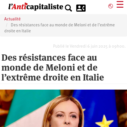
Aller
☰
⎋
au
contenu
Actualité
principal
Des résistances face au monde de Meloni et de l’extrême
droite en Italie
Publié le Vendredi 6 juin 2025 à 09h00.
Des résistances face au
monde de Meloni et de
l’extrême droite en Italie