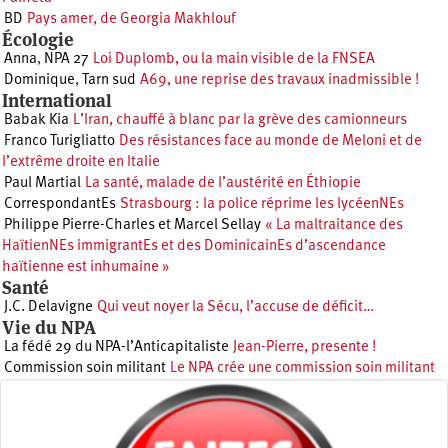
BD
Pays amer, de Georgia Makhlouf
Écologie
Anna
,
NPA 27
Loi Duplomb, ou la main visible de la FNSEA
Dominique
,
Tarn sud
A69, une reprise des travaux inadmissible !
International
Babak Kia
L’Iran, chauffé à blanc par la grève des camionneurs
Franco Turigliatto
Des résistances face au monde de Meloni et de
l’extrême droite en Italie
Paul Martial
La santé, malade de l’austérité en Éthiopie
CorrespondantEs
Strasbourg : la police réprime les lycéenNEs
Philippe Pierre-Charles et Marcel Sellay
« La maltraitance des
HaïtienNEs immigrantEs et des DominicainEs d’ascendance
haïtienne est inhumaine »
Santé
J.C. Delavigne
Qui veut noyer la Sécu, l’accuse de déficit…
Vie du NPA
La fédé 29 du NPA-l’Anticapitaliste
Jean-Pierre, presente !
Commission soin militant
Le NPA crée une commission soin militant