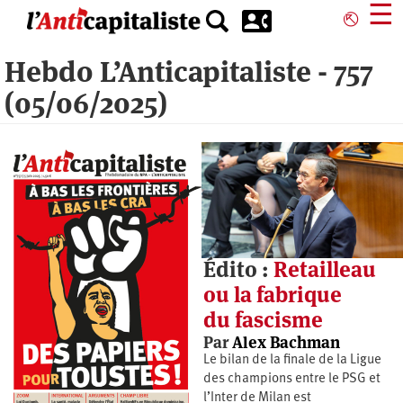
Aller
☰
⎋
au
contenu
Hebdo L’Anticapitaliste - 757
principal
(05/06/2025)
Édito :
Retailleau
ou la fabrique
du fascisme
Par
Alex Bachman
Le bilan de la finale de la Ligue
des champions entre le PSG et
l’Inter de Milan est