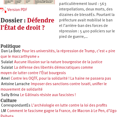
particulièrement lourd : 563
interpellations, deux morts, des
Version PDF
dizaines de blesséEs. Pourtant la
Dossier :
Défendre
préfecture avait mobilisé le ban
l’État de droit ?
et l’arrière-ban des forces de
répression : 5 400 policiers sur le
pied de guerre,…
Politique
Dan La Botz
Pour les universités, la répression de Trump, c’est « pire
que le maccarthysme »
Sulalat
Aucune illusion sur la nature bourgeoise de la justice
Sulalat
La défense des libertés démocratiques comme
moyen de lutter contre l’État bourgeois
Amel
Contre les OQTF, pour la solidarité ! La haine ne passera pas
Antoine Larrache
Imposer des sanctions contre Israël, unifier le
mouvement de solidarité
Sally Brina
Le Gâtinais résiste aux fascistes !
Culture
CorrespondantEs
L’archéologie en lutte contre la loi des profits
LM
Comment le fascisme gagne la France, de Macron à Le Pen, d’Ugo
Palheta