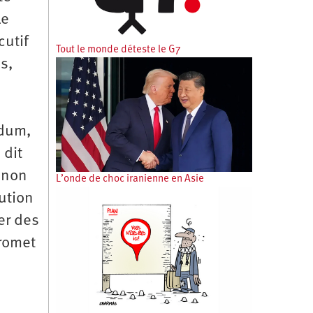
Le
cutif
Tout le monde déteste le G7
s,
ndum,
 dit
s non
L’onde de choc iranienne en Asie
tution
er des
romet