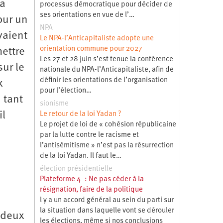
la
processus démocratique pour décider de
ses orientations en vue de l’…
our un
NPA
vaient
Le NPA-l’Anticapitaliste adopte une
orientation commune pour 2027
mettre
Les 27 et 28 juin s’est tenue la conférence
ur le
nationale du NPA-l’Anticapitaliste, afin de
définir les orientations de l’organisation
x
pour l’élection…
 tant
sionisme
il
Le retour de la loi Yadan ?
Le projet de loi de « cohésion républicaine
par la lutte contre le racisme et
l’antisémitisme » n’est pas la résurrection
de la loi Yadan. Il faut le…
élection présidentielle
Plateforme 4 : Ne pas céder à la
résignation, faire de la politique
l y a un accord général au sein du parti sur
la situation dans laquelle vont se dérouler
 deux
les élections, même si nos conclusions