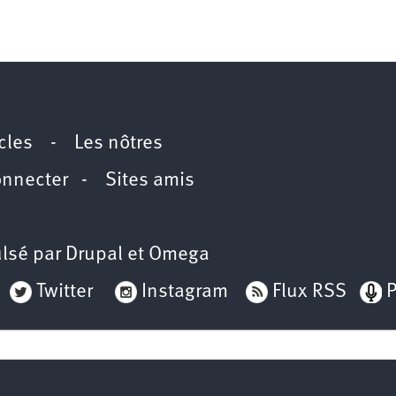
icles
-
Les nôtres
onnecter
-
Sites amis
lsé par
Drupal
et
Omega
Twitter
Instagram
Flux RSS