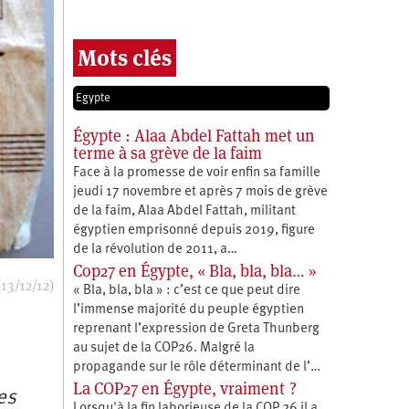
Mots clés
Egypte
Égypte : Alaa Abdel Fattah met un
terme à sa grève de la faim
Face à la promesse de voir enfin sa famille
jeudi 17 novembre et après 7 mois de grève
de la faim, Alaa Abdel Fattah, militant
égyptien emprisonné depuis 2019, figure
de la révolution de 2011, a…
Cop27 en Égypte, « Bla, bla, bla… »
13/12/12)
« Bla, bla, bla » : c’est ce que peut dire
l’immense majorité du peuple égyptien
reprenant l’expression de Greta Thunberg
au sujet de la COP26. Malgré la
propagande sur le rôle déterminant de l’…
La COP27 en Égypte, vraiment ?
es
Lorsqu'à la fin laborieuse de la COP 26 il a