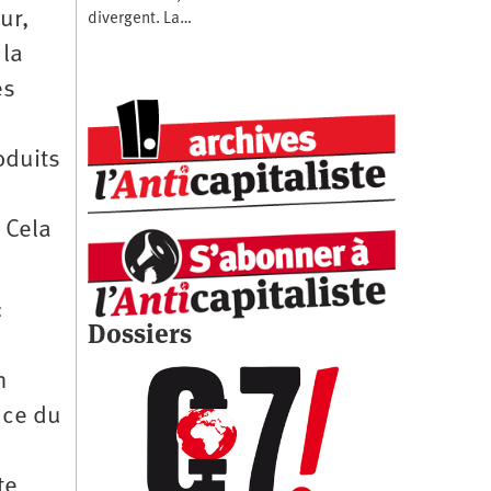
ur,
divergent. La…
 la
es
oduits
 Cela
«
Dossiers
n
nce du
te