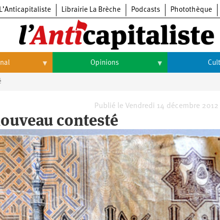
L’Anticapitaliste
Librairie La Brèche
Podcasts
Photothèque
onal
Opinions
Cul
é
Opinions
Culture
Histoire
Arts
Publié le Vendredi 14 décembre 2012
nouveau contesté
Cinéma
Expositions
Livres
Musique