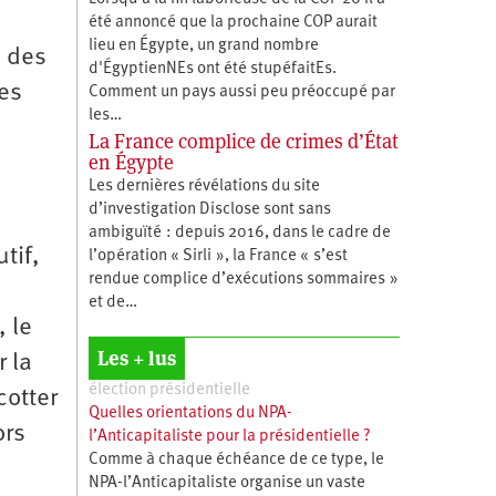
été annoncé que la prochaine COP aurait
lieu en Égypte, un grand nombre
u des
d'ÉgyptienNEs ont été stupéfaitEs.
ses
Comment un pays aussi peu préoccupé par
les…
La France complice de crimes d’État
en Égypte
Les dernières révélations du site
d’investigation Disclose sont sans
ambiguïté : depuis 2016, dans le cadre de
tif,
l’opération « Sirli », la France « s’est
rendue complice d’exécutions sommaires »
et de…
 le
Les + lus
 la
élection présidentielle
cotter
Quelles orientations du NPA-
ors
l’Anticapitaliste pour la présidentielle ?
Comme à chaque échéance de ce type, le
NPA-l’Anticapitaliste organise un vaste