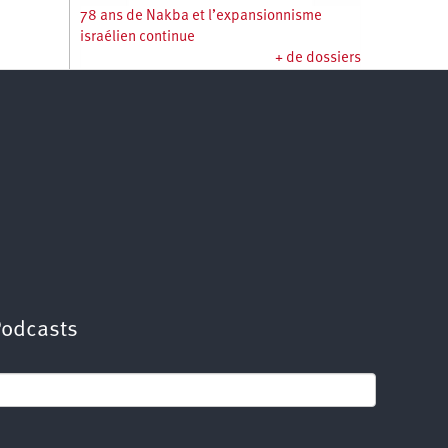
78 ans de Nakba et l’expansionnisme
israélien continue
+ de dossiers
Podcasts