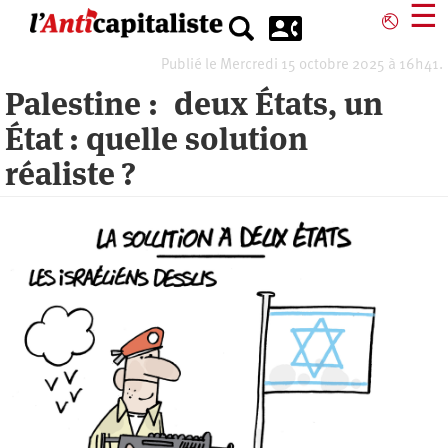
Aller
☰
⎋
au
contenu
Publié le Mercredi 15 octobre 2025 à 16h41.
principal
Palestine : deux États, un
État : quelle solution
réaliste ?