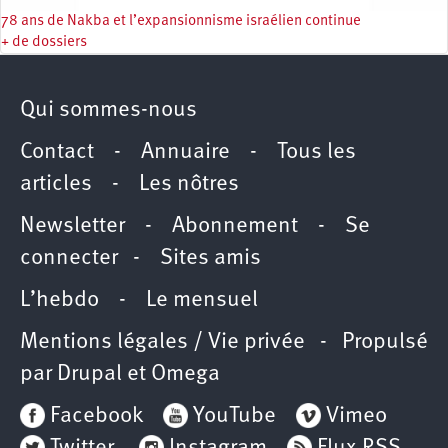
78 ans de Nakba et l’expansionnisme israélien continue
+ de dossiers
Qui sommes-nous
Contact
-
Annuaire
-
Tous les
articles
-
Les nôtres
Newsletter
-
Abonnement
-
Se
connecter
-
Sites amis
L’hebdo
-
Le mensuel
Mentions légales / Vie privée
- Propulsé
par
Drupal
et
Omega
Facebook
YouTube
Vimeo