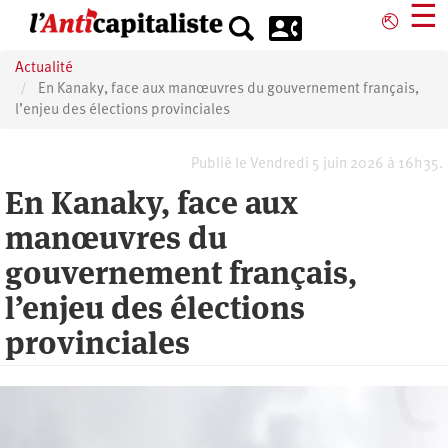
Aller
☰
⎋
au
contenu
Actualité
principal
En Kanaky, face aux manœuvres du gouvernement français,
l’enjeu des élections provinciales
Publié le Vendredi 5 juin 2026 à 16h35.
En Kanaky, face aux
manœuvres du
gouvernement français,
l’enjeu des élections
provinciales