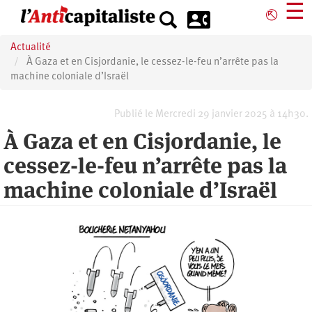
Aller
☰
⎋
au
contenu
Actualité
principal
À Gaza et en Cisjordanie, le cessez-le-feu n’arrête pas la
machine coloniale d’Israël
Publié le Mercredi 29 janvier 2025 à 14h30.
À Gaza et en Cisjordanie, le
cessez-le-feu n’arrête pas la
machine coloniale d’Israël