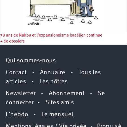
78 ans de Nakba et l’expansionnisme israélien continue
+ de dossiers
Qui sommes-nous
Contact
-
Annuaire
-
Tous les
articles
-
Les nôtres
Newsletter
-
Abonnement
-
Se
connecter
-
Sites amis
L’hebdo
-
Le mensuel
Mentions légales / Vie privée
- Propulsé