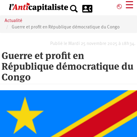
Aller
☰
⎋
au
contenu
Actualité
principal
Guerre et profit en République démocratique du Congo
Publié le Mardi 25 novembre 2025 à 18h34.
Guerre et profit en
République démocratique du
Congo