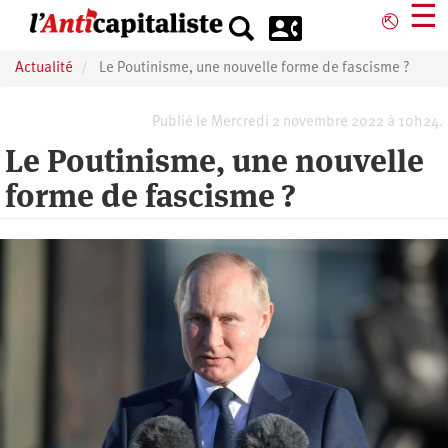
Aller
☰
⎋
au
contenu
Actualité
Le Poutinisme, une nouvelle forme de fascisme ?
principal
Publié le Mercredi 2 novembre 2022 à 10h24.
Le Poutinisme, une nouvelle
forme de fascisme ?