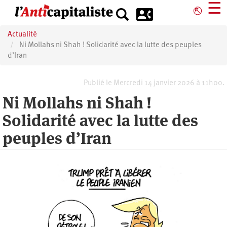
Aller
☰
⎋
au
contenu
Actualité
principal
Ni Mollahs ni Shah ! Solidarité avec la lutte des peuples
d’Iran
Publié le Mercredi 14 janvier 2026 à 11h00.
Ni Mollahs ni Shah !
Solidarité avec la lutte des
peuples d’Iran