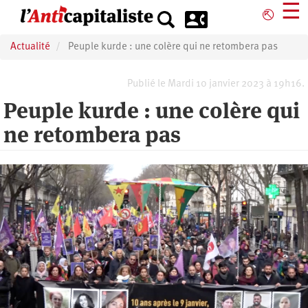
Aller
☰
⎋
au
contenu
Actualité
Peuple kurde : une colère qui ne retombera pas
principal
Publié le Mardi 10 janvier 2023 à 19h16.
Peuple kurde : une colère qui
ne retombera pas