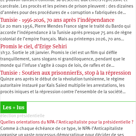
Le pouvoir tunisien continue sa descente aux enfers répressive et
carcérale. Les procès et les peines de prison pleuvent : des dizaines
d’années pour des procédures de « corruption » fabriquées de…
Tunisie - 1956-2026, 70 ans après l’indépendance
Le 20 mars 1956, Pierre Mendes France signe le traité du Bardo qui
accorde l’indépendance à la Tunisie après presque 75 ans de règne
colonial de l’empire français. Mais au printemps 2026, 70 ans…
Promis le ciel, d’Erige Sehiri
1h32. Sortie le 28 janvier. Promis le ciel est un film qui défile
tranquillement, sans slogans ni grandiloquence, pendant que le
monde qui l’infuse s’agite à coups de lois, de rafles et de…
Tunisie : Soutien aux prisonnierEs, stop à la répression
Quinze ans après le début de la révolution tunisienne, le régime
autoritaire instauré par Kaïs Saïed multiplie les arrestations, les
procès iniques et la répression contre l’ensemble de la société…
Les + lus
élection présidentielle
Quelles orientations du NPA-l’Anticapitaliste pour la présidentielle ?
Comme à chaque échéance de ce type, le NPA-l’Anticapitaliste
organise un vaste processus démocratique pour décider de ses