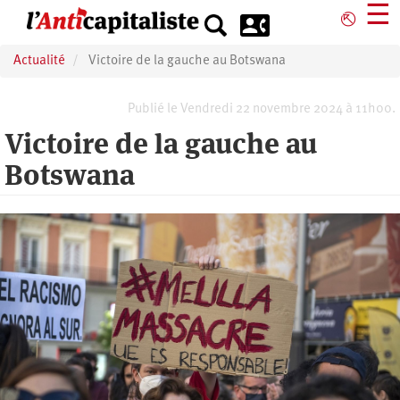
Aller
☰
⎋
au
contenu
Actualité
Victoire de la gauche au Botswana
principal
Publié le Vendredi 22 novembre 2024 à 11h00.
Victoire de la gauche au
Botswana