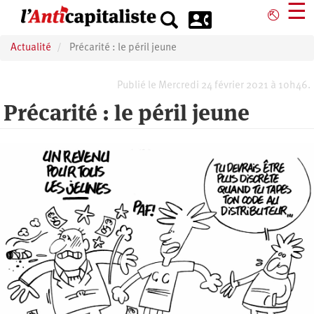
Aller
☰
⎋
au
contenu
Actualité
Précarité : le péril jeune
principal
Publié le Mercredi 24 février 2021 à 10h46.
Précarité : le péril jeune