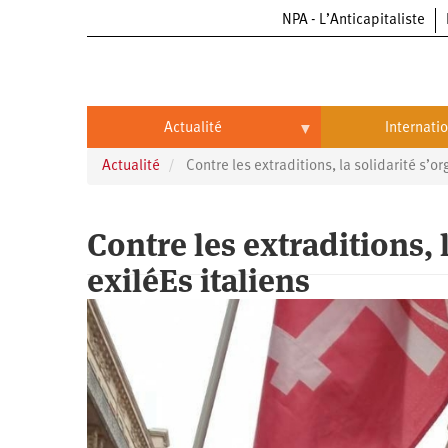
NPA - L’Anticapitaliste
Aller
au
contenu
principal
Actualité
Internati
Actualité
Contre les extraditions, la solidarité s’or
Actualité
International
Politique
Brésil
Contre les extraditions, 
Entreprises
Chine
exiléEs italiens
Oppressions
Entreprises
États-
Unis
Économie
Automobile
Oppressions
Continents
Écologie
Aéronautique
Antiracisme
Continents
Éducation
Commerce
Féminisme
Afrique