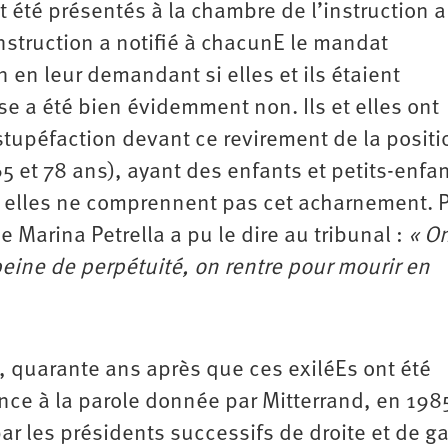
nt été présentés à la chambre de l’instruction 
instruction a notifié à chacunE le mandat
 en leur demandant si elles et ils étaient
nse a été bien évidemment non. Ils et elles ont
tupéfaction devant ce revirement de la positi
65 et 78 ans), ayant des enfants et petits-enfan
 et elles ne comprennent pas cet acharnement. 
e Marina Petrella a pu le dire au tribunal :
« O
peine de perpétuité, on rentre pour mourir en
s, quarante ans après que ces exiléEs ont été
once à la parole donnée par Mitterrand, en 198
par les présidents successifs de droite et de g