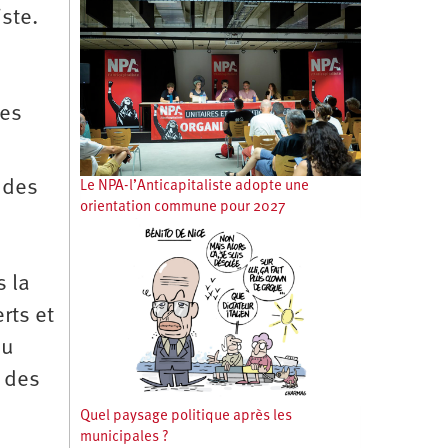
ste.
des
l des
Le NPA-l’Anticapitaliste adopte une
orientation commune pour 2027
à
s la
rts et
au
c des
Quel paysage politique après les
municipales ?