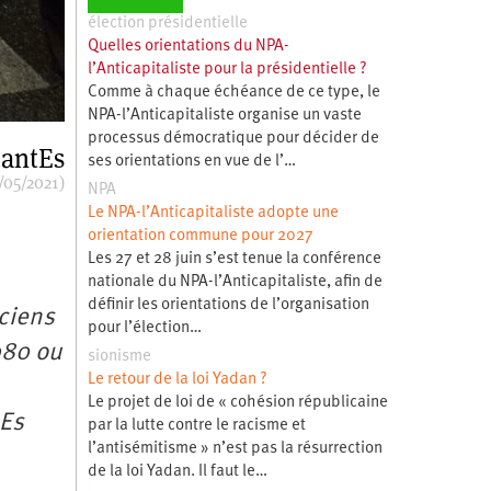
élection présidentielle
Quelles orientations du NPA-
l’Anticapitaliste pour la présidentielle ?
Comme à chaque échéance de ce type, le
NPA-l’Anticapitaliste organise un vaste
processus démocratique pour décider de
antEs
ses orientations en vue de l’…
/05/2021)
NPA
Le NPA-l’Anticapitaliste adopte une
orientation commune pour 2027
Les 27 et 28 juin s’est tenue la conférence
nationale du NPA-l’Anticapitaliste, afin de
définir les orientations de l’organisation
nciens
pour l’élection…
980 ou
sionisme
Le retour de la loi Yadan ?
Le projet de loi de « cohésion républicaine
éEs
par la lutte contre le racisme et
l’antisémitisme » n’est pas la résurrection
de la loi Yadan. Il faut le…