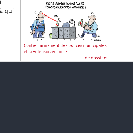
n
à qui
Contre l’armement des polices municipales
et la vidéosurveillance
+ de dossiers