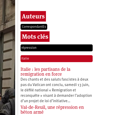
Auteurs
CorrespondantEs
Mots clés
répression
Italie
Italie : les partisans de la
remigration en force
Des chants et des saluts fascistes à deux
pas du Vatican ont conclu, samedi 13 juin,
le défilé national « Remigration et
reconquête » visant à demander l’adoption
d’un projet de loi d’initiative…
Val-de-Reuil, une répression en
béton armé