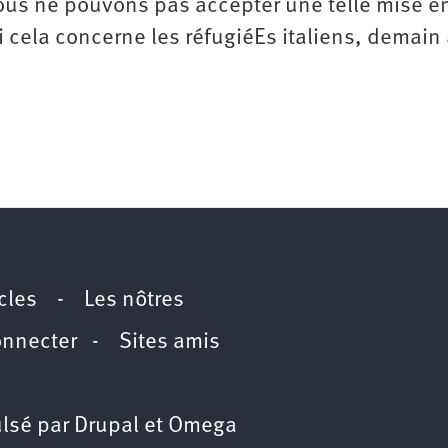
Nous ne pouvons pas accepter une telle mise e
i cela concerne les réfugiéEs italiens, demain 
icles
-
Les nôtres
onnecter
-
Sites amis
lsé par
Drupal
et
Omega