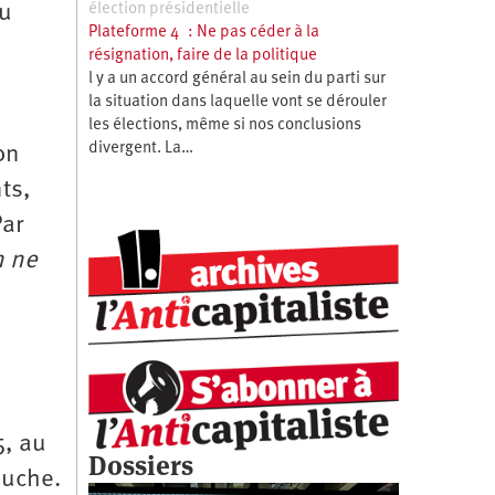
élection présidentielle
au
Plateforme 4 : Ne pas céder à la
résignation, faire de la politique
l y a un accord général au sein du parti sur
la situation dans laquelle vont se dérouler
les élections, même si nos conclusions
divergent. La…
on
ts,
Par
n ne
5, au
Dossiers
auche.