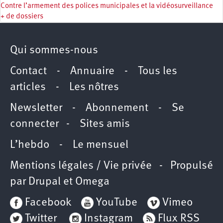
Contre l’armement des polices municipales et la vidéosurveillance
+ de dossiers
Qui sommes-nous
Contact
-
Annuaire
-
Tous les
articles
-
Les nôtres
Newsletter
-
Abonnement
-
Se
connecter
-
Sites amis
L’hebdo
-
Le mensuel
Mentions légales / Vie privée
- Propulsé
par
Drupal
et
Omega
Facebook
YouTube
Vimeo
Twitter
Instagram
Flux RSS