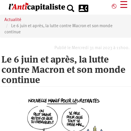
Aller
☰
⎋
au
contenu
Actualité
principal
Le 6 juin et après, la lutte contre Macron et son monde
continue
Publié le Mercredi 31 mai 2023 à 11h00.
Le 6 juin et après, la lutte
contre Macron et son monde
continue