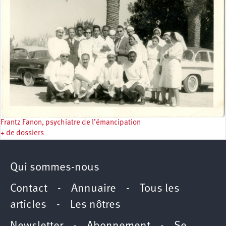
Frantz Fanon, psychiatre de l’émancipation
+ de dossiers
Qui sommes-nous
Contact
-
Annuaire
-
Tous les
articles
-
Les nôtres