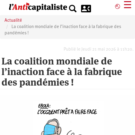
Aller
☰
⎋
au
contenu
Actualité
principal
La coalition mondiale de l’inaction face à la fabrique des
pandémies !
Publié le Jeudi 21 mai 2026 à 11h20.
La coalition mondiale de
l’inaction face à la fabrique
des pandémies !