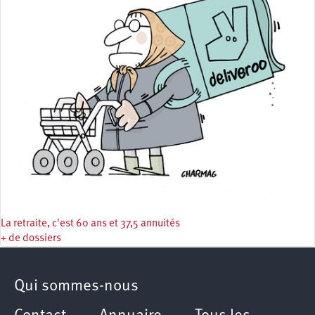
La retraite, c'est 60 ans et 37,5 annuités
+ de dossiers
Qui sommes-nous