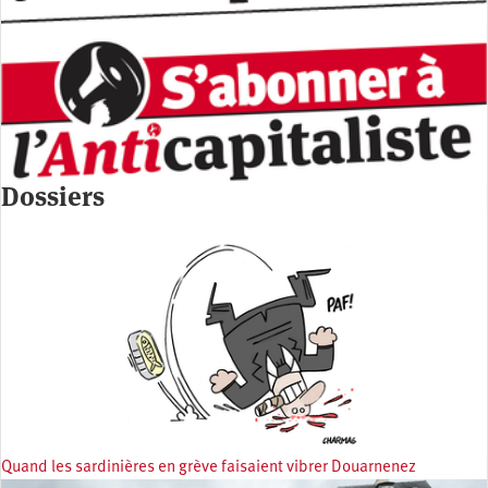
Dossiers
Quand les sardinières en grève faisaient vibrer Douarnenez