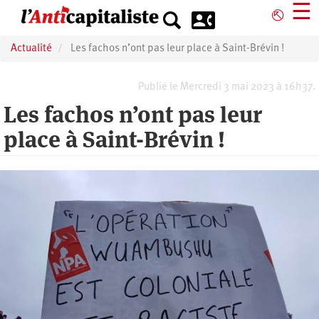
Aller
☰
⎋
au
contenu
Actualité
Les fachos n’ont pas leur place à Saint-Brévin !
principal
Publié le Mercredi 3 mai 2023 à 16h37.
Les fachos n’ont pas leur
place à Saint-Brévin !