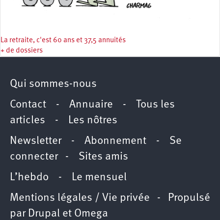
La retraite, c'est 60 ans et 37,5 annuités
+ de dossiers
Qui sommes-nous
Contact
-
Annuaire
-
Tous les
articles
-
Les nôtres
Newsletter
-
Abonnement
-
Se
connecter
-
Sites amis
L’hebdo
-
Le mensuel
Mentions légales / Vie privée
- Propulsé
par
Drupal
et
Omega