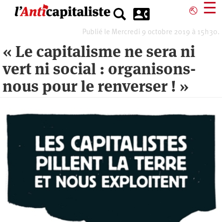
Aller
☰
⎋
au
contenu
Publié le Mercredi 9 octobre 2019 à 15h30.
principal
« Le capitalisme ne sera ni
vert ni social : organisons-
nous pour le renverser ! »