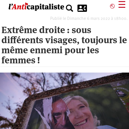
Aller
☰
⎋
au
contenu
Publié le Dimanche 6 mars 2022 à 18h00.
principal
Extrême droite : sous
différents visages, toujours le
même ennemi pour les
femmes !