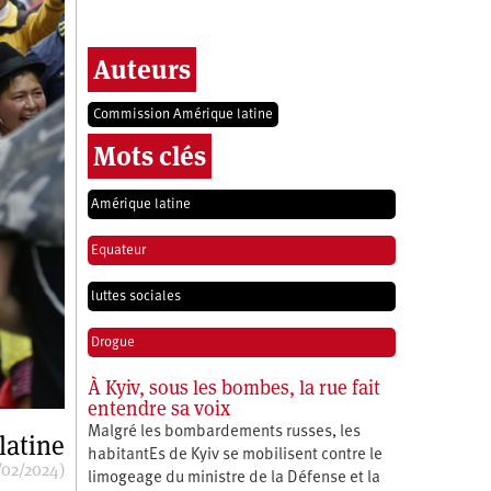
Auteurs
Commission Amérique latine
Mots clés
Amérique latine
Equateur
luttes sociales
Drogue
À Kyiv, sous les bombes, la rue fait
entendre sa voix
Malgré les bombardements russes, les
latine
habitantEs de Kyiv se mobilisent contre le
/02/2024)
limogeage du ministre de la Défense et la