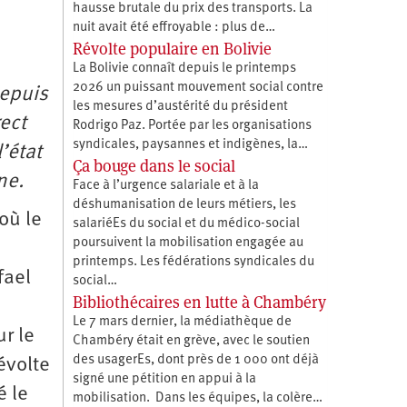
hausse brutale du prix des transports. La
nuit avait été effroyable : plus de…
Révolte populaire en Bolivie
La Bolivie connaît depuis le printemps
2026 un puissant mouvement social contre
Depuis
les mesures d’austérité du président
rect
Rodrigo Paz. Portée par les organisations
syndicales, paysannes et indigènes, la…
’état
Ça bouge dans le social
ine.
Face à l’urgence salariale et à la
déshumanisation de leurs métiers, les
où le
salariéEs du social et du médico-social
poursuivent la mobilisation engagée au
printemps. Les fédérations syndicales du
fael
social…
Bibliothécaires en lutte à Chambéry
Le 7 mars dernier, la médiathèque de
r le
Chambéry était en grève, avec le soutien
des usagerEs, dont près de 1 000 ont déjà
évolte
signé une pétition en appui à la
é le
mobilisation. Dans les équipes, la colère…