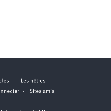
icles
-
Les nôtres
onnecter
-
Sites amis