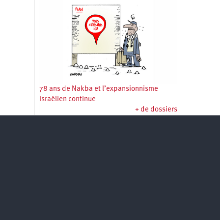
78 ans de Nakba et l’expansionnisme
israélien continue
+ de dossiers