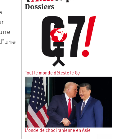
Dossiers
s
ur
 une
 d’une
Tout le monde déteste le G7
L’onde de choc iranienne en Asie