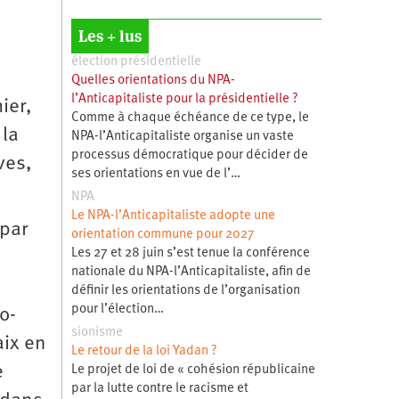
Les + lus
élection présidentielle
Quelles orientations du NPA-
l’Anticapitaliste pour la présidentielle ?
ier,
Comme à chaque échéance de ce type, le
 la
NPA-l’Anticapitaliste organise un vaste
processus démocratique pour décider de
ves,
ses orientations en vue de l’…
NPA
Le NPA-l’Anticapitaliste adopte une
 par
orientation commune pour 2027
Les 27 et 28 juin s’est tenue la conférence
nationale du NPA-l’Anticapitaliste, afin de
définir les orientations de l’organisation
pour l’élection…
o­
sionisme
aix en
Le retour de la loi Yadan ?
e
Le projet de loi de « cohésion républicaine
par la lutte contre le racisme et