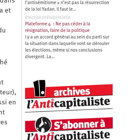
 dans
l’antisémitisme » n’est pas la résurrection
a et
de la loi Yadan. Il faut le…
élection présidentielle
Plateforme 4 : Ne pas céder à la
du
résignation, faire de la politique
l y a un accord général au sein du parti sur
la situation dans laquelle vont se dérouler
les élections, même si nos conclusions
divergent. La…
ché
nt
teur),
ssi en
nt
res