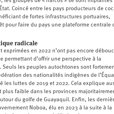
e, les groupes de « narcos » se sont implantés
État. Coincé entre les pays producteurs de coc
éficiant de fortes infrastructures portuaires,
êt pour faire du pays une plateforme centrale 
tique radicale
ont exprimées en 2022 n’ont pas encore débou
ue permettant d’offrir une perspective à la
 Seuls les peuples autochtones sont forteme
dération des nationalités indigènes de l’Équa
mé les luttes de 2019 et 2022. Cela explique au
t plus faible dans les provinces majoritaireme
utour du golfe de Guayaquil. Enfin, les derniè
ernement Noboa, élu en 2023 à la suite à la