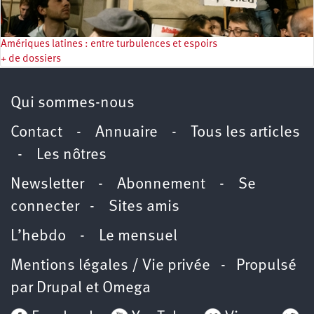
Amériques latines : entre turbulences et espoirs
+ de dossiers
Qui sommes-nous
Contact
-
Annuaire
-
Tous les articles
-
Les nôtres
Newsletter
-
Abonnement
-
Se
connecter
-
Sites amis
L’hebdo
-
Le mensuel
Mentions légales / Vie privée
- Propulsé
par
Drupal
et
Omega