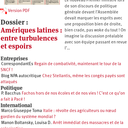
Le nouveau Premier ministre lors
de son discours de politique
Version PDF
générale devant l’Assemblée
devait marquer les esprits avec
Dossier :
une proposition bien de droite,
Amériques latines :
bien crade, pas woke du tout ! On
entre turbulences
imagine la discussion préalable
avec son équipe passant en revue
et espoirs
l’…
Entreprises
CorrespondantEs
Regain de combativité, maintenant le tour de la
SNCF !
Blog NPA autocritique
Chez Stellantis, même les congés payés sont
attaqués
Politique
P. Bacchus
Fachos hors de nos écoles et de nos vies ! C’est ce qu’on
a fait à Pacé !
International
Marco Giuseppe Toma
Italie : révolte des agriculteurs ou nœud
gordien du système mondial ?
Manon Boltansky
,
Louisa D.
Arrêt immédiat des massacres et de la