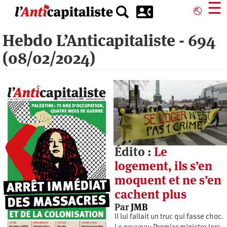
Aller
☰
⎋
au
contenu
Hebdo L’Anticapitaliste - 694
principal
(08/02/2024)
Édito :
Le
logement, ils s’en
moquent et ne s’en
cachent plus
Par
JMB
Il lui fallait un truc qui fasse choc.