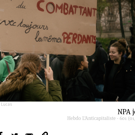
 Lucas
NPA j
Hebdo L’Anticapitaliste - 601 (01