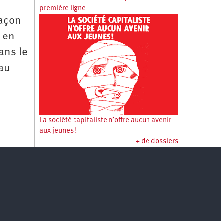
première ligne
façon
u en
ans le
 au
La société capitaliste n’offre aucun avenir
aux jeunes !
+ de dossiers