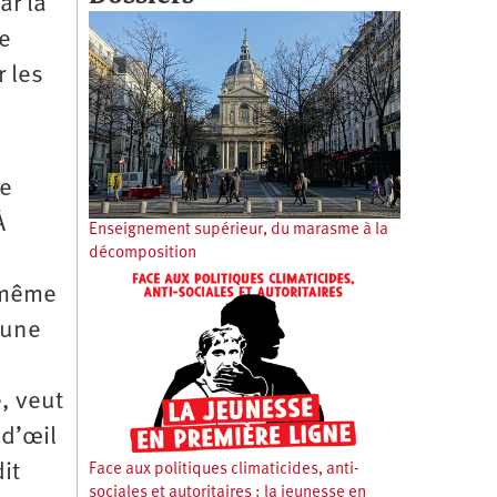
ar la
e
 les
le
À
Enseignement supérieur, du marasme à la
décomposition
a même
eune
, veut
 d’œil
it
Face aux politiques climaticides, anti-
sociales et autoritaires : la jeunesse en