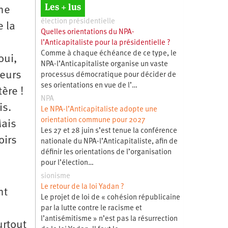
Les + lus
une
élection présidentielle
e la
Quelles orientations du NPA-
l’Anticapitaliste pour la présidentielle ?
Comme à chaque échéance de ce type, le
oui,
NPA-l’Anticapitaliste organise un vaste
leurs
processus démocratique pour décider de
ses orientations en vue de l’…
ère !
NPA
is.
Le NPA-l’Anticapitaliste adopte une
orientation commune pour 2027
Mais
Les 27 et 28 juin s’est tenue la conférence
oirs
nationale du NPA-l’Anticapitaliste, afin de
définir les orientations de l’organisation
pour l’élection…
sionisme
Le retour de la loi Yadan ?
nt
Le projet de loi de « cohésion républicaine
par la lutte contre le racisme et
l’antisémitisme » n’est pas la résurrection
urtout