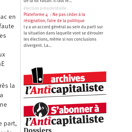
de la loi Yadan. Il faut le…
élection présidentielle
Plateforme 4 : Ne pas céder à la
bac en
résignation, faire de la politique
faute
l y a un accord général au sein du parti sur
la situation dans laquelle vont se dérouler
res
les élections, même si nos conclusions
divergent. La…
ux
nE
rès la
la
 ne
e part,
Dossiers