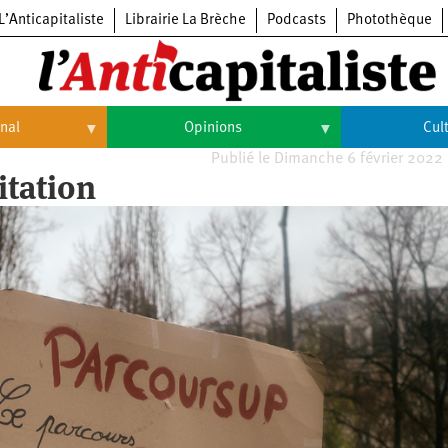
L’Anticapitaliste
Librairie La Brèche
Podcasts
Photothèque
onal
Opinions
Cul
Publié le Dimanche 6 février 2022
Opinions
Culture
itation
Histoire
Arts
Cinéma
Expositions
Livres
Musique