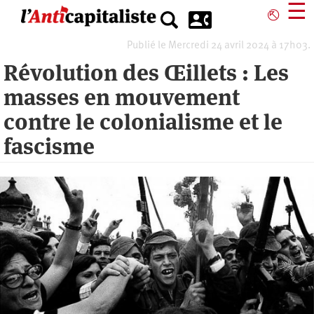
Aller
☰
⎋
au
contenu
Publié le Mercredi 24 avril 2024 à 17h03.
principal
Révolution des Œillets : Les
masses en mouvement
contre le colonialisme et le
fascisme