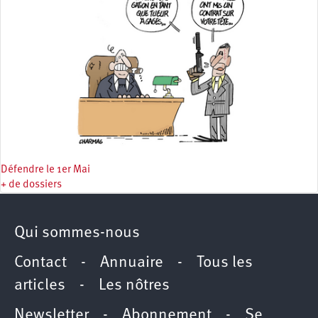
Défendre le 1er Mai
+ de dossiers
Qui sommes-nous
Contact
-
Annuaire
-
Tous les
articles
-
Les nôtres
Newsletter
-
Abonnement
-
Se