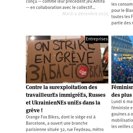
conçu — comme leur précédent jeu Antifa
les consom
Santé
Hôpitaux
LGBTI
Amérique
— en collaboration avec le collectif…
du
pour le Bla
Nord
Mardi 9 décembre 2025
toutes les 
Vidéos
SNCF
Amérique
latine
partie des 
Dans
Services
Asie
mon
publics
département
Entreprises
Europe
Moyen-
Orient
Océanie
Contre la surexploitation des
Féminism
travailleurEs immigréEs, Russes
des plus 
et UkrainienNEs uniEs dans la
Lundi 6 mar
féministe 
grève !
gouines a o
Orange Fox Bikes, dont le siège est à
mobilisati
Barcelone, a ouvert une branche
les veilles
parisienne située 32, rue Feydeau, métro