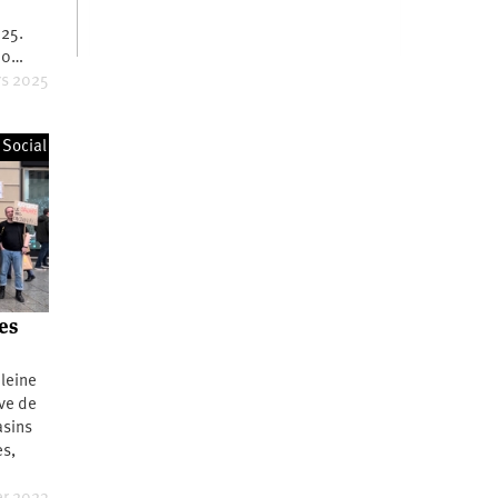
e
025.
200…
rs 2025
Social
es
leine
ive de
asins
es,