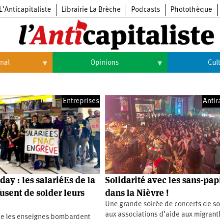
L’Anticapitaliste
Librairie La Brèche
Podcasts
Photothèque
onal
Opinions
Cul
Opinions
Culture
Entreprises
Antir
Histoire
Arts
Cinéma
Expositions
Livres
day : les salariéEs de la
Solidarité avec les sans-pap
Musique
usent de solder leurs
dans la Nièvre !
Une grande soirée de concerts de so
aux associations d’aide aux migrant
e les enseignes bombardent