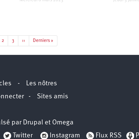
Mercredi 8 mars 2023
Jeudi 5 janvi
e
Page
2
Page
3
Page
››
Dernière
Derniers »
rante
suivante
page
icles
-
Les nôtres
onnecter
-
Sites amis
lsé par
Drupal
et
Omega
Twitter
Instagram
Flux RSS