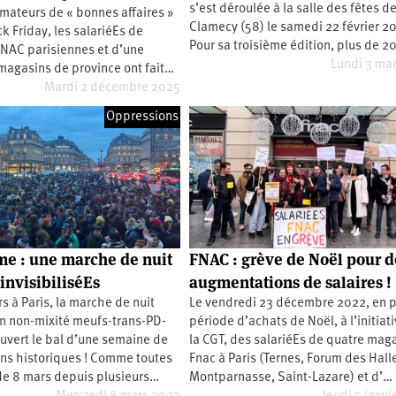
s’est déroulée à la salle des fêtes d
mateurs de « bonnes affaires »
Clamecy (58) le samedi 22 février 2
ck Friday, les salariéEs de
Pour sa troisième édition, plus de 
FNAC parisiennes et d’une
Lundi 3 ma
magasins de province ont fait…
Mardi 2 décembre 2025
Oppressions
e : une marche de nuit
FNAC : grève de Noël pour d
invisibiliséEs
augmentations de salaires !
s à Paris, la marche de nuit
Le vendredi 23 décembre 2022, en p
en non-mixité meufs-trans-PD-
période d’achats de Noël, à l’initiat
uvert le bal d’une semaine de
la CGT, des salariéEs de quatre mag
ons historiques ! Comme toutes
Fnac à Paris (Ternes, Forum des Hall
 de 8 mars depuis plusieurs…
Montparnasse, Saint-Lazare) et d’…