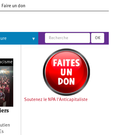
Faire un don
OK
ture
acisme
Soutenez le NPA l'Anticapitaliste
iers
utien
Es