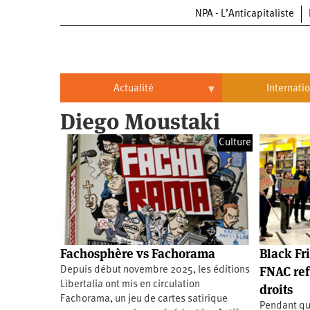
NPA - L’Anticapitaliste
Aller
au
contenu
principal
Actualité
Internati
Diego Moustaki
Actualité
International
Culture
Politique
Brésil
Entreprises
Chine
Oppressions
Entreprises
États-
Unis
Économie
Automobile
Oppressions
Continents
Fachosphère vs Fachorama
Black Fri
Écologie
Aéronautique
Antiracisme
Continents
FNAC ref
Depuis début novembre 2025, les éditions
Libertalia ont mis en circulation
droits
Éducation
Commerce
Féminisme
Afrique
Fachorama, un jeu de cartes satirique
Pendant qu