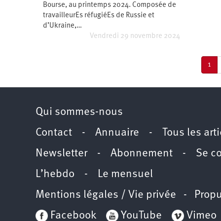
Bourse, au printemps 2024. Composée de
travailleurEs réfugiéEs de Russie et
d’Ukraine,…
Vendredi 29 novembre 2024
Pagination
Pag
1
cou
Qui sommes-nous
Contact
-
Annuaire
-
Tous les art
Newsletter
-
Abonnement
-
Se c
L’hebdo
-
Le mensuel
Mentions légales / Vie privée
- Propu
Facebook
YouTube
Vimeo