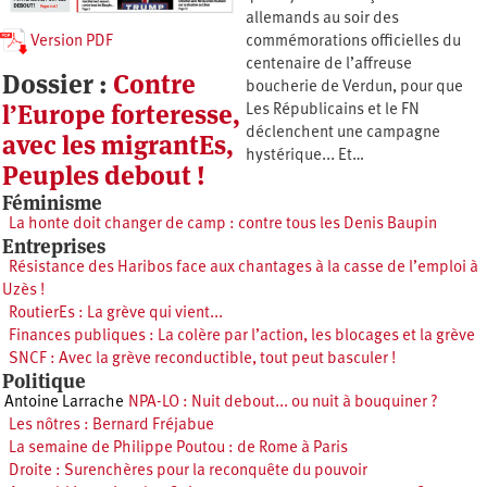
allemands au soir des
Version PDF
commémorations officielles du
centenaire de l’affreuse
Dossier :
Contre
boucherie de Verdun, pour que
l’Europe forteresse,
Les Républicains et le FN
déclenchent une campagne
avec les migrantEs,
hystérique... Et…
Peuples debout !
Féminisme
La honte doit changer de camp : contre tous les Denis Baupin
Entreprises
Résistance des Haribos face aux chantages à la casse de l’emploi à
Uzès !
RoutierEs : La grève qui vient...
Finances publiques : La colère par l’action, les blocages et la grève
SNCF : Avec la grève reconductible, tout peut basculer !
Politique
Antoine Larrache
NPA-LO : Nuit debout... ou nuit à bouquiner ?
Les nôtres : Bernard Fréjabue
La semaine de Philippe Poutou : de Rome à Paris
Droite : Surenchères pour la reconquête du pouvoir