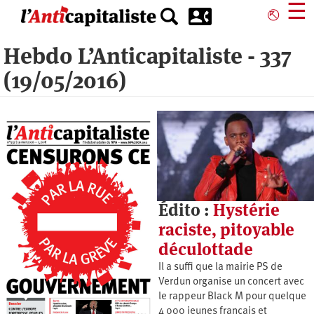
Aller
☰
⎋
au
contenu
Hebdo L’Anticapitaliste - 337
principal
(19/05/2016)
Édito :
Hystérie
raciste, pitoyable
déculottade
Il a suffi que la mairie PS de
Verdun organise un concert avec
le rappeur Black M pour quelque
4 000 jeunes français et