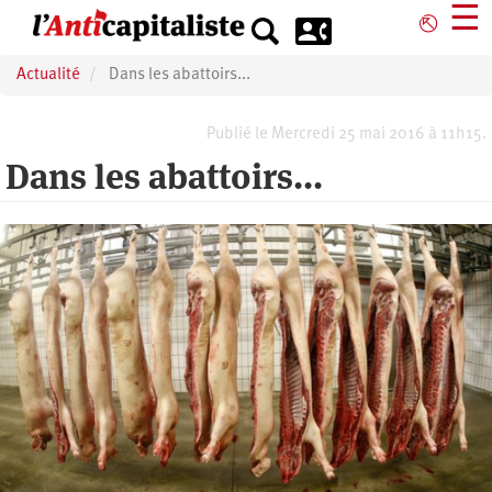
Aller
☰
⎋
au
contenu
Actualité
Dans les abattoirs...
principal
Publié le Mercredi 25 mai 2016 à 11h15.
Dans les abattoirs...