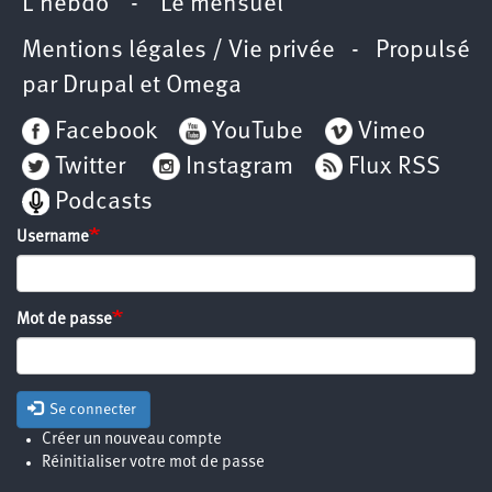
L’hebdo
-
Le mensuel
Mentions légales / Vie privée
- Propulsé
par
Drupal
et
Omega
Facebook
YouTube
Vimeo
Twitter
Instagram
Flux RSS
Podcasts
Username
Mot de passe
Se connecter
Créer un nouveau compte
Réinitialiser votre mot de passe