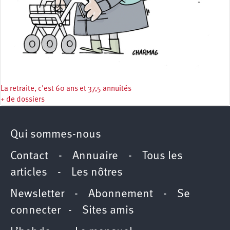
La retraite, c'est 60 ans et 37,5 annuités
+ de dossiers
Qui sommes-nous
Contact
-
Annuaire
-
Tous les
articles
-
Les nôtres
Newsletter
-
Abonnement
-
Se
connecter
-
Sites amis