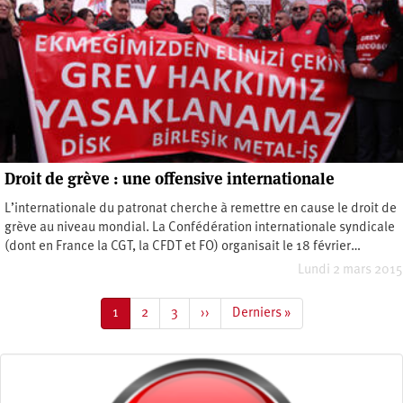
Droit de grève : une offensive internationale
L’internationale du patronat cherche à remettre en cause le droit de
grève au niveau mondial. La Confédération internationale syndicale
(dont en France la CGT, la CFDT et FO) organisait le 18 février…
Lundi 2 mars 2015
Pagination
Page
1
Page
2
Page
3
Page
››
Dernière
Derniers »
courante
suivante
page