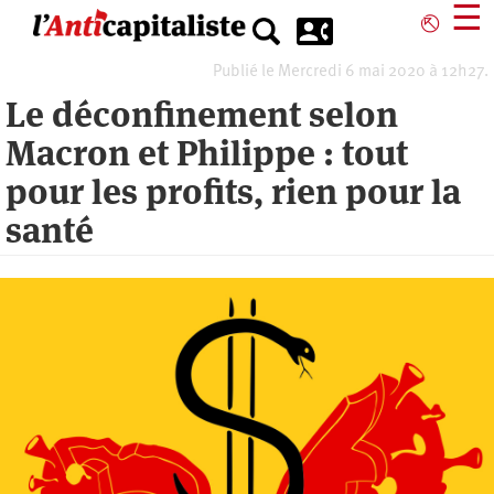
Aller
☰
⎋
au
contenu
Publié le Mercredi 6 mai 2020 à 12h27.
principal
Le déconfinement selon
Macron et Philippe : tout
pour les profits, rien pour la
santé