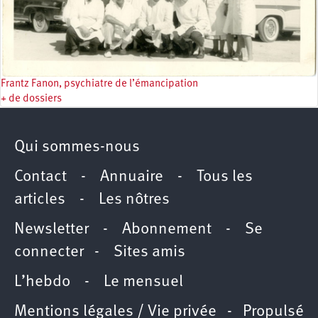
Frantz Fanon, psychiatre de l’émancipation
+ de dossiers
Qui sommes-nous
Contact
-
Annuaire
-
Tous les
articles
-
Les nôtres
Newsletter
-
Abonnement
-
Se
connecter
-
Sites amis
L’hebdo
-
Le mensuel
Mentions légales / Vie privée
- Propulsé