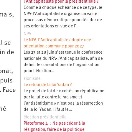
l’Anticapitaliste pour la présidentielle ?
Comme à chaque échéance de ce type, le
mais,
NPA-l’Anticapitaliste organise un vaste
processus démocratique pour décider de
ses orientations en vue de l’…
NPA
Le NPA-l’Anticapitaliste adopte une
l se
orientation commune pour 2027
in de
Les 27 et 28 juin s’est tenue la conférence
nationale du NPA-l’Anticapitaliste, afin de
définir les orientations de l’organisation
onat,
pour l’élection…
sionisme
epuis
Le retour de la loi Yadan ?
. Face
Le projet de loi de « cohésion républicaine
par la lutte contre le racisme et
l’antisémitisme » n’est pas la résurrection
ché
de la loi Yadan. Il faut le…
élection présidentielle
Plateforme 4 : Ne pas céder à la
n
résignation, faire de la politique