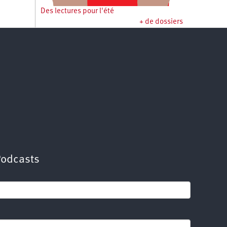
Des lectures pour l'été
+ de dossiers
Podcasts