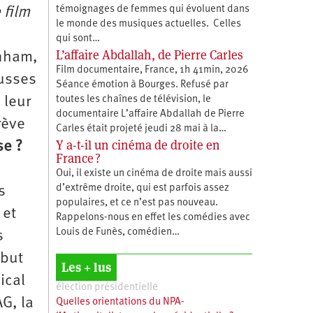
témoignages de femmes qui évoluent dans
 film
le monde des musiques actuelles. Celles
qui sont…
L’affaire Abdallah, de Pierre Carles
enham,
Film documentaire, France, 1h 41min, 2026
ousses
Séance émotion à Bourges. Refusé par
toutes les chaînes de télévision, le
 leur
documentaire L’affaire Abdallah de Pierre
rève
Carles était projeté jeudi 28 mai à la…
Y a-t-il un cinéma de droite en
se ?
France ?
Oui, il existe un cinéma de droite mais aussi
d’extrême droite, qui est parfois assez
s
populaires, et ce n’est pas nouveau.
 et
Rappelons-nous en effet les comédies avec
Louis de Funès, comédien…
s
ébut
Les + lus
ical
élection présidentielle
AG, la
Quelles orientations du NPA-