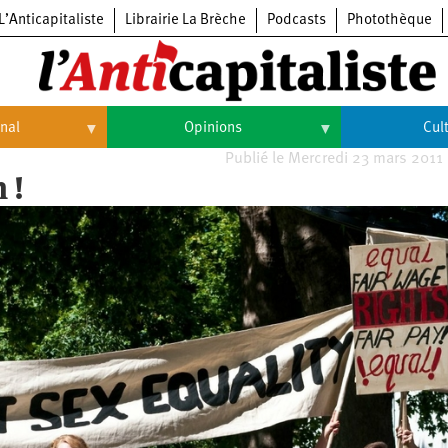
L’Anticapitaliste
Librairie La Brèche
Podcasts
Photothèque
onal
Opinions
Cul
Publié le Mercredi 23 mars 2011
Opinions
Culture
 !
Histoire
Arts
Cinéma
Expositions
Livres
Musique