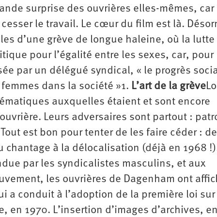
grande surprise des ouvrières elles-mêmes, car
sser le travail. Le cœur du film est là. Désor
les d’une grève de longue haleine, où la lutte
tique pour l’égalité entre les sexes, car, pour
isée par un délégué syndical, « le progrès socia
 femmes dans la société »1.
L’art de la grève
Lo
blématiques auxquelles étaient et sont encore
uvrière. Leurs adversaires sont partout : patr
Tout est bon pour tenter de les faire céder : d
u chantage à la délocalisation (déjà en 1968 !)
endue par les syndicalistes masculins, et aux
mouvement, les ouvrières de Dagenham ont affi
 a conduit à l’adoption de la première loi sur
e, en 1970. L’insertion d’images d’archives, e