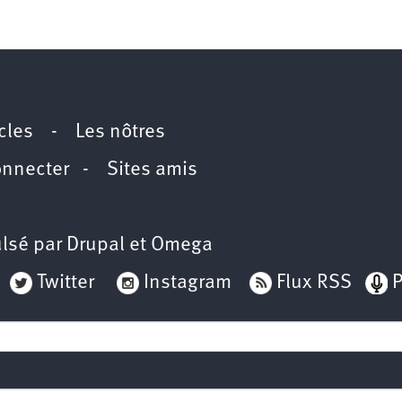
icles
-
Les nôtres
onnecter
-
Sites amis
lsé par
Drupal
et
Omega
Twitter
Instagram
Flux RSS