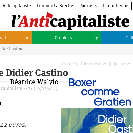
L’Anticapitaliste
Librairie La Brèche
Podcasts
Photothèque
onal
Opinions
Cul
dier Castino
Opinions
Culture
Histoire
Arts
Publié le Dimanche 23 juillet 2023
 Didier Castino
Cinéma
Béatrice Walylo
capitaliste - 671 (20/07/2023)
Expositions
Livres
Musique
 22 euros.