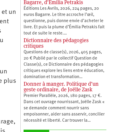
Bagarre, d’Émilia Petrakis
Éditions Les Avrils, 2026, 224 pages, 20
 et un
euros Bagarre. Le titre accroche l’œil,
ment
questionne, puis donne envie d’acheter le
livre. Et puis la plume d’Émilia Petrakis fait
s
tout de suite le reste.…
Dictionnaire des pédagogies
nu
critiques
Questions de classe(s), 2026, 405 pages,
20 € Publié par le collectif Question de
Classe(s), ce Dictionnaire des pédagogies
’un
critiques explore les liens entre éducation,
­domination et transformation…
le plus
Donner à manger. Politique d’un
geste ordinaire, de Joëlle Zask
Premier Parallèle, 2026, 180 pages, 17 €.
Dans cet ouvrage nourrissant, Joëlle Zask «
se demande comment nourrir sans
empoisonner, aider sans asservir, concilier
nécessité et liberté. Car trouver la…
urage,
is