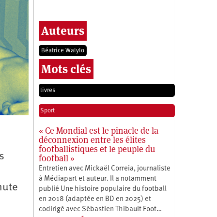
Auteurs
Béatrice Walylo
Mots clés
livres
Sport
« Ce Mondial est le pinacle de la
déconnexion entre les élites
footballistiques et le peuple du
s
football »
Entretien avec Mickaël Correia, journaliste
à Médiapart et auteur. Il a notamment
hute
publié Une histoire populaire du football
en 2018 (adaptée en BD en 2025) et
codirigé avec Sébastien Thibault Foot…