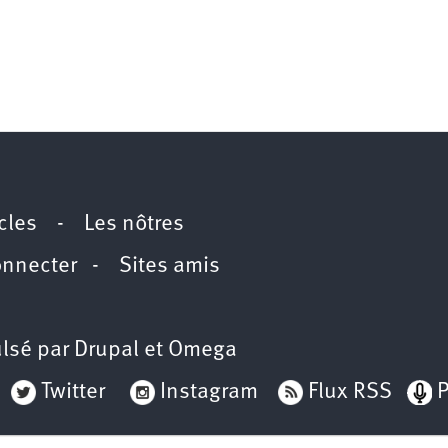
icles
-
Les nôtres
onnecter
-
Sites amis
lsé par
Drupal
et
Omega
Twitter
Instagram
Flux RSS