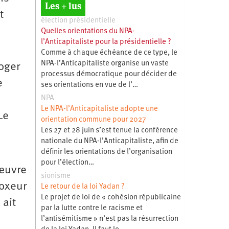
Les + lus
t
élection présidentielle
Quelles orientations du NPA-
l’Anticapitaliste pour la présidentielle ?
Comme à chaque échéance de ce type, le
NPA-l’Anticapitaliste organise un vaste
roger
processus démocratique pour décider de
e
ses orientations en vue de l’…
NPA
Le NPA-l’Anticapitaliste adopte une
Le
orientation commune pour 2027
Les 27 et 28 juin s’est tenue la conférence
nationale du NPA-l’Anticapitaliste, afin de
définir les orientations de l’organisation
pour l’élection…
 œuvre
sionisme
boxeur
Le retour de la loi Yadan ?
Le projet de loi de « cohésion républicaine
 ait
par la lutte contre le racisme et
l’antisémitisme » n’est pas la résurrection