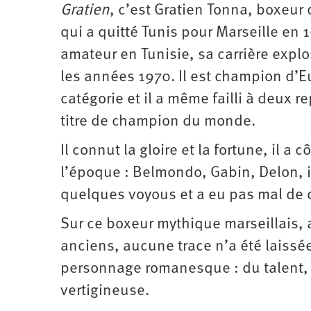
Gratien
, c’est Gratien Tonna, boxeur 
Santé
Hôpitaux
LGBTI
Amérique
du
qui a quitté Tunis pour Marseille en 
Nord
Vidéos
SNCF
Amérique
latine
amateur en Tunisie, sa carrière expl
Dans
Services
Asie
les années 1970. Il est champion d’E
mon
publics
département
catégorie et il a même failli à deux r
Europe
titre de champion du monde.
Moyen-
Orient
Il connut la gloire et la fortune, il a 
Océanie
l’époque : Belmondo, Gabin, Delon, i
quelques voyous et a eu pas mal de 
Sur ce boxeur mythique marseillais, 
anciens, aucune trace n’a été laissée :
personnage romanesque : du talent,
vertigineuse.