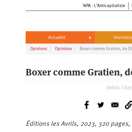
NPA - L’Anticapitaliste
Aller
au
contenu
principal
Actualité
Internati
Opinions
Opinions
Boxer comme Gratien, de Di
Actualité
International
Politique
Brésil
Boxer comme Gratien, de
Entreprises
Chine
Hebdo L’Anti
Oppressions
Entreprises
États-
Unis
Économie
Automobile
Oppressions
Continents
Écologie
Aéronautique
Antiracisme
Continents
Éditions les Avrils, 2023, 320 pages,
Éducation
Commerce
Féminisme
Afrique